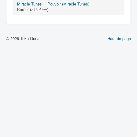
Lexique
Miracle Tunes
Pouvoir (Miracle Tunes)
Barrier (バリヤー)
Idol senshi Miracle Tunes ! (アイ
ドル 戦士 ミラクル ちゅーんず !) =
Idoles guerrières Miracle Tunes !
© 2026 Toku-Onna
Haut de page
Série
Personnages
Véhicules
Objets
Lieux
Épisodes
Chronologie
Références
Miracle Tunes
Entourage