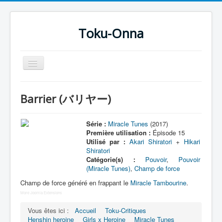
Toku-Onna
Basculer
la
navigation
Accueil
Barrier (バリヤー)
Toku-Actrices
Toku-Critiques
Série :
Miracle Tunes
(2017)
Première utilisation :
Épisode 15
Séries
Utilisé par :
Akari Shiratori
+
Hikari
Shiratori
Films
Catégorie(s) :
Pouvoir
,
Pouvoir
(Miracle Tunes)
,
Champ de force
COSAA
Champ de force généré en frappant le
Miracle Tambourine
.
Dessins
More Joomla Extensions
Artiste Asperger
Vous êtes ici :
Accueil
Toku-Critiques
Henshin heroine
Girls x Heroine
Miracle Tunes