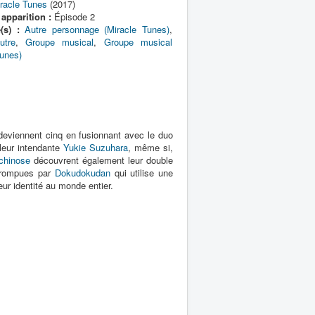
racle Tunes
(2017)
apparition :
Épisode 2
(s) :
Autre personnage (Miracle Tunes)
,
utre
,
Groupe musical
,
Groupe musical
Tunes)
 deviennent cinq en fusionnant avec le duo
leur intendante
Yukie Suzuhara
, même si,
Ichinose
découvrent également leur double
errompues par
Dokudokudan
qui utilise une
leur identité au monde entier.