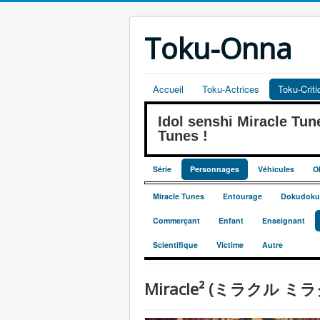
Toku-Onna
Accueil
Toku-Actrices
Toku-Crit
Idol senshi Miracle 
Tunes !
Série
Personnages
Véhicules
O
Miracle Tunes
Entourage
Dokudoku
Commerçant
Enfant
Enseignant
Scientifique
Victime
Autre
Miracle² (ミラクル ミ