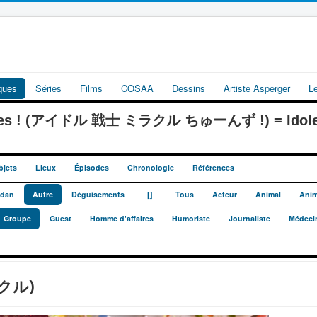
iques
Séries
Films
COSAA
Dessins
Artiste Asperger
L
Tunes ! (アイドル 戦士 ミラクル ちゅーんず !) = Idoles 
bjets
Lieux
Épisodes
Chronologie
Références
_
_
dan
Autre
Déguisements
[]
Tous
Acteur
Animal
Anim
Groupe
Guest
Homme d'affaires
Humoriste
Journaliste
Médeci
ラクル)