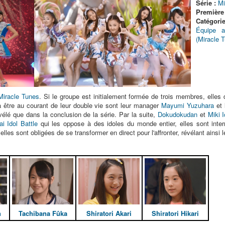
Série :
Mi
Première 
Catégorie
Équipe a
(Miracle 
Miracle Tunes
. Si le groupe est initialement formée de trois membres, elles
s à être au courant de leur double vie sont leur manager
Mayumi Yuzuhara
et 
vélé que dans la conclusion de la série. Par la suite,
Dokudokudan
et
Miki 
i Idol Battle
qui les oppose à des idoles du monde entier, elles sont int
elles sont obligées de se transformer en direct pour l'affronter, révélant ainsi 
n
Tachibana Fûka
Shiratori Akari
Shiratori Hikari