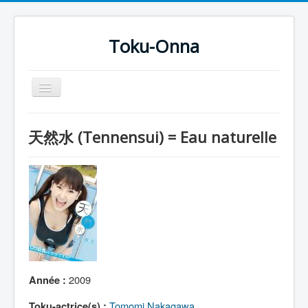
Toku-Onna
Basculer
la
navigation
Accueil
天然水 (Tennensui) = Eau naturelle
Toku-Actrices
Toku-Critiques
Séries
Films
COSAA
Dessins
2009
Année :
Artiste Asperger
Tomomi Nakagawa
Toku-actrice(s) :