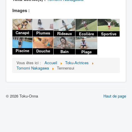
Lexique
Images :
Canapé
Plumes
Rideaux
Ecolière
Sportive
Piscine
Douche
Bain
Plage
Vous êtes ici :
Accueil
Toku-Actrices
Tomomi Nakagawa
Tennensui
© 2026 Toku-Onna
Haut de page