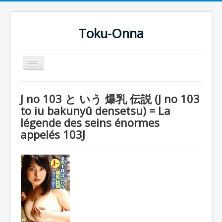
Toku-Onna
Basculer
la
navigation
Accueil
J no 103 と いう 爆乳 伝説 (J no 103
Toku-Actrices
to iu bakunyû densetsu) = La
légende des seins énormes
Toku-Critiques
appelés 103J
Séries
Films
COSAA
Dessins
Artiste Asperger