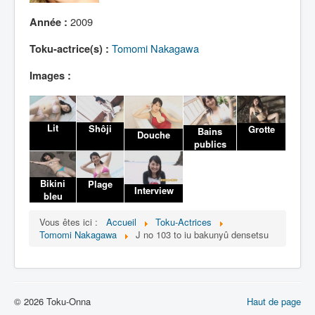
Lexique
2009
Année :
Tomomi Nakagawa
Toku-actrice(s) :
Images :
Lit
Shôji
Grotte
Bains
Douche
publics
Bikini
Plage
Interview
bleu
Vous êtes ici :
Accueil
Toku-Actrices
Tomomi Nakagawa
J no 103 to iu bakunyû densetsu
© 2026 Toku-Onna
Haut de page