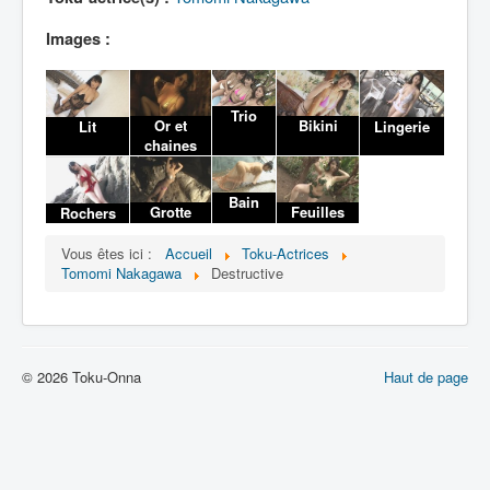
Lexique
Images :
Trio
Or et
Bikini
Lit
Lingerie
chaines
Bain
Grotte
Feuilles
Rochers
Vous êtes ici :
Accueil
Toku-Actrices
Tomomi Nakagawa
Destructive
© 2026 Toku-Onna
Haut de page