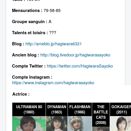
Lexique
79-58-85
Mensurations :
A
Groupe sanguin :
???
Talents et loisirs :
http://ameblo.jp/hagiwara6321
Blog :
http://blog.livedoor.jp/hagiwarasayoko
Ancien blog :
https://twitter.com/HagiwaraSayoko
Compte Twitter :
Compte Instagram :
https://www.instagram.com/hagiwarasayoko
Actrice :
ULTRAMAN 80
DYNAMAN
FLASHMAN
THE
GOKAIGE
(1980)
(1983)
(1986)
BATTLE
(2011)
CATS
(2008)