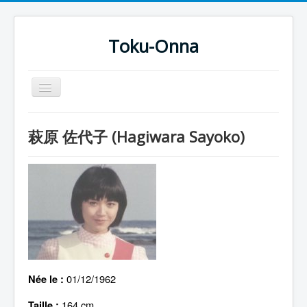
Toku-Onna
Basculer
la
navigation
Accueil
萩原 佐代子 (Hagiwara Sayoko)
Toku-Actrices
Toku-Critiques
Séries
Films
COSAA
Dessins
01/12/1962
Née le :
Artiste Asperger
164 cm
Taille :