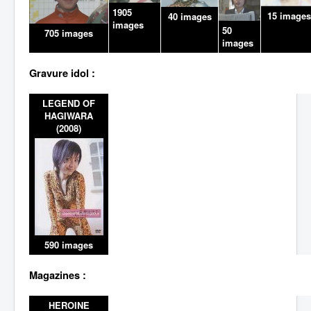
1905
15 images
40 images
images
50
705 images
images
Gravure idol :
LEGEND OF
HAGIWARA
(2008)
590 images
Magazines :
HEROINE