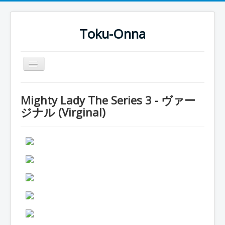
Toku-Onna
Basculer
la
navigation
Accueil
Mighty Lady The Series 3 - ヴァー
Toku-Actrices
ジナル (Virginal)
Toku-Critiques
Séries
Films
COSAA
Dessins
Artiste Asperger