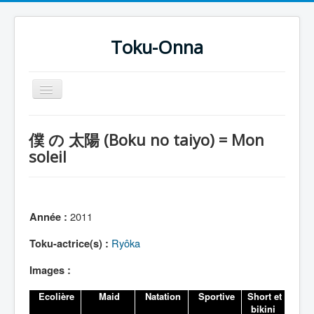
Toku-Onna
Basculer
la
navigation
Accueil
僕 の 太陽 (Boku no taiyo) = Mon
Toku-Actrices
soleil
Toku-Critiques
Séries
2011
Année :
Films
Ryôka
Toku-actrice(s) :
COSAA
Dessins
Images :
Artiste Asperger
Ecolière
Maid
Natation
Sportive
Short et
bikini