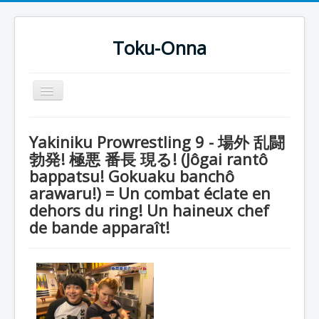
Toku-Onna
Basculer
la
navigation
Accueil
Yakiniku Prowrestling 9 - 場外 乱闘
Toku-Actrices
勃発! 極悪 番長 現る! (Jôgai rantô
bappatsu! Gokuaku banchô
Toku-Critiques
arawaru!) = Un combat éclate en
Séries
dehors du ring! Un haineux chef
Films
de bande apparaît!
COSAA
Dessins
Artiste Asperger