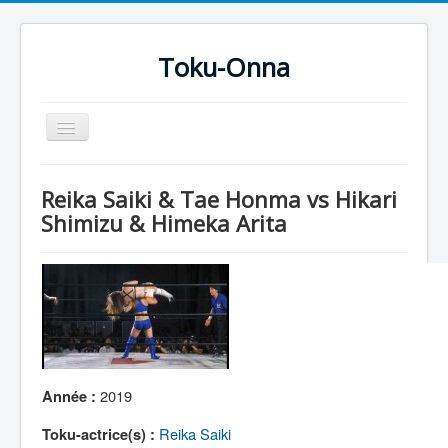
Toku-Onna
Basculer
la
navigation
Accueil
Reika Saiki & Tae Honma vs Hikari
Toku-Actrices
Shimizu & Himeka Arita
Toku-Critiques
Séries
Films
COSAA
Dessins
2019
Année :
Artiste Asperger
Reika Saiki
Toku-actrice(s) :