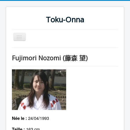
Toku-Onna
Basculer
la
navigation
Accueil
Fujimori Nozomi (藤森 望)
Toku-Actrices
Toku-Critiques
Séries
Films
COSAA
Dessins
24/04/1993
Née le :
Artiste Asperger
163 cm
Taille :