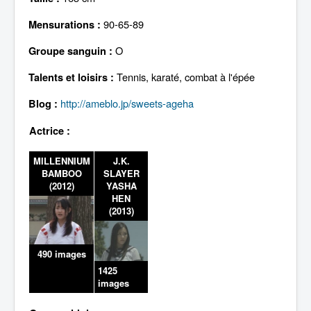
Lexique
90-65-89
Mensurations :
O
Groupe sanguin :
Tennis, karaté, combat à l'épée
Talents et loisirs :
http://ameblo.jp/sweets-ageha
Blog :
Actrice :
MILLENNIUM
J.K.
BAMBOO
SLAYER
(2012)
YASHA
HEN
(2013)
490 images
1425
images