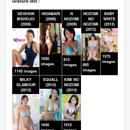
Gravure idol :
SEISHUN
HIDAMARI
N
NOZOMI
BABY
BISHÔJO!
(2008)
NOZOMI
NO
WHITE
(2008)
(2009)
NOZOMI
(2013)
(2012)
1575
1050
815
images
images
images
895
images
1145 images
MILKY
SQUALL
KIMI NO
GLAMOUR
(2014)
NOZOMI
(2013)
(2014)
1510
1640
images
images