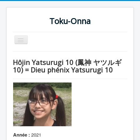
Toku-Onna
Basculer
la
navigation
Accueil
Hôjin Yatsurugi 10 (鳳神 ヤツルギ
Toku-Actrices
10) = Dieu phénix Yatsurugi 10
Toku-Critiques
Séries
Films
COSAA
Dessins
Artiste Asperger
2021
Année :