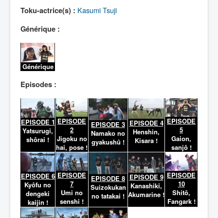
Lexique
Kasumi Tsuji
Toku-actrice(s) :
Générique :
Générique
Episodes :
EPISODE
EPISODE
EPISODE 1
EPISODE 4
EPISODE 3
2
5
Yatsurugi,
Henshin,
Namako no
Jigoku no
Gaion,
shôrai !
Kisara !
gyakushû !
hai, pose !
sanjô !
EPISODE
EPISODE
EPISODE 6
EPISODE 9
EPISODE 8
7
10
Kyôfu no
Kanashiki,
Suizokukan
Umi no
Shitô,
dengeki
Akumarine !
no tatakai !
senshi !
Fangark !
kaijin !