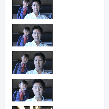
Lexique
Hôjin
Yatsurugi
5 (鳳神 ヤ
ツルギ 5)
= Dieu
phénix
Yatsurugi
5
Année :
2015
Toku-actrice(s) :
Kasumi Tsuji
Nombre d'image(s) :
370