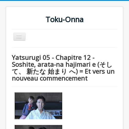
Toku-Onna
Basculer
la
navigation
Accueil
Yatsurugi 05 - Chapitre 12 -
Toku-Actrices
Soshite, arata-na hajimari e (そし
て、 新たな 始まり へ) = Et vers un
Toku-Critiques
nouveau commencement
Séries
Films
COSAA
Dessins
Artiste Asperger