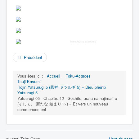
More Joomla Extensions
Précédent
Vous êtes ici :
Accueil
Toku-Actrices
Tsuji Kasumi
Hôjin Yatsurugi 5 (鳳神 ヤツルギ 5) = Dieu phénix
Yatsurugi 5
Yatsurugi 05 - Chapitre 12 - Soshite, arata-na hajimari e
(そして、 新たな 始まり へ) = Et vers un nouveau
commencement
© 2026 Toku-Onna
Haut de page