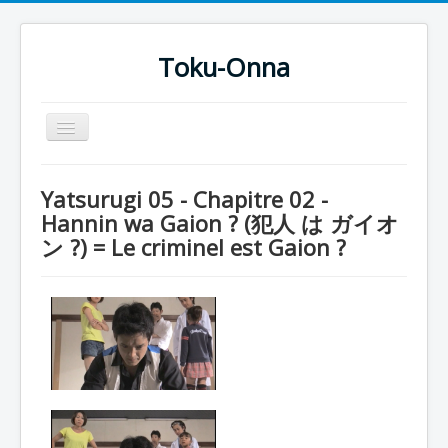
Toku-Onna
Basculer
la
navigation
Accueil
Yatsurugi 05 - Chapitre 02 -
Toku-Actrices
Hannin wa Gaion ? (犯人 は ガイオ
ン ?) = Le criminel est Gaion ?
Toku-Critiques
Séries
Films
COSAA
Dessins
Artiste Asperger