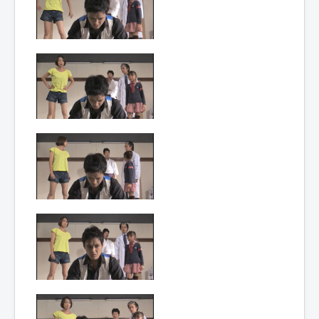
Lexique
Hôjin
Yatsurugi
5 (鳳神 ヤ
ツルギ 5)
= Dieu
phénix
Yatsurugi
5
Année :
2015
Toku-actrice(s) :
Kasumi Tsuji
Nombre d'image(s) :
370