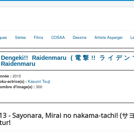
iques
Séries
Films
COSAA
Dessins
Artiste Asperger
L
Dengeki!! Raidenmaru (電撃!! ライデンマル
Raidenmaru
nnée :
2015
oku-actrice(s) :
Kasumi Tsuji
ombre d'image(s) :
300
e 13 - Sayonara, Mirai no nakama-tac
tur!