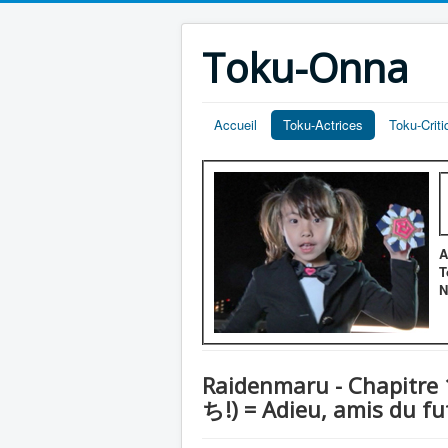
Toku-Onna
Accueil
Toku-Actrices
Toku-Crit
A
T
N
Raidenmaru - Chapitr
ち!) = Adieu, amis du fu