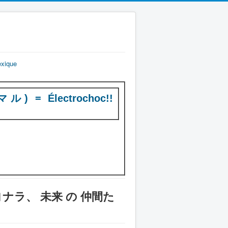
exique
) = Électrochoc!!
hi! (サヨナラ、 未来 の 仲間た