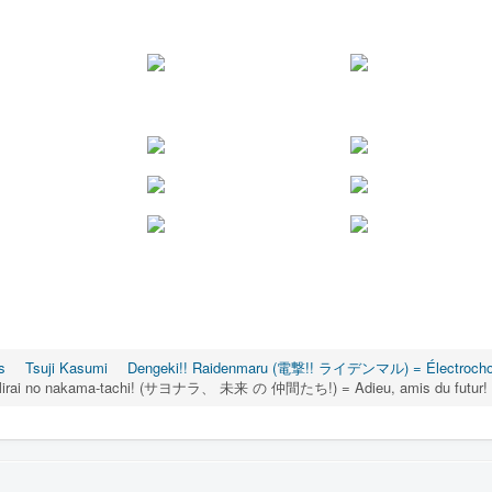
s
Tsuji Kasumi
Dengeki!! Raidenmaru (電撃!! ライデンマル) = Électrocho
a, Mirai no nakama-tachi! (サヨナラ、 未来 の 仲間たち!) = Adieu, amis du futur!