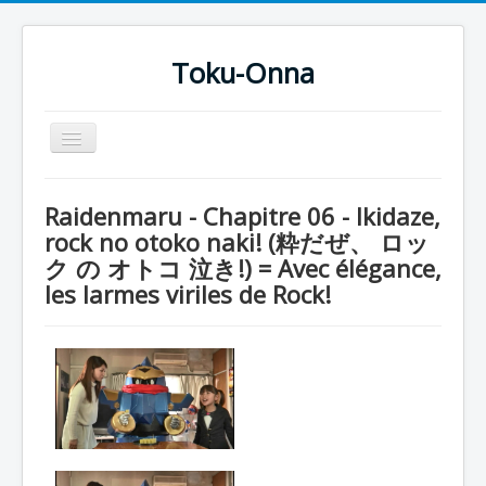
Toku-Onna
Basculer
la
navigation
Accueil
Raidenmaru - Chapitre 06 - Ikidaze,
Toku-Actrices
rock no otoko naki! (粋だぜ、 ロッ
ク の オトコ 泣き!) = Avec élégance,
Toku-Critiques
les larmes viriles de Rock!
Séries
Films
COSAA
Dessins
Artiste Asperger