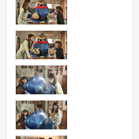
Lexique
Dengeki!! Raidenmaru (電撃!! ラ
イデンマル) = Électrochoc!!
Raidenmaru
Année :
2015
Toku-actrice(s) :
Kasumi Tsuji
Nombre d'image(s) :
300