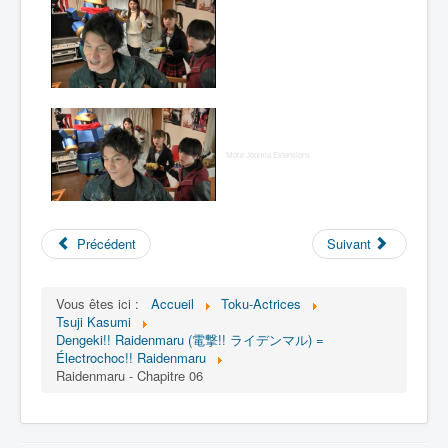
More Joomla Extensions
Précédent
Suivant
Vous êtes ici :
Accueil
Toku-Actrices
Tsuji Kasumi
Dengeki!! Raidenmaru (電撃!! ライデンマル) =
Électrochoc!! Raidenmaru
Raidenmaru - Chapitre 06