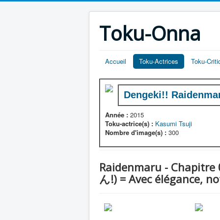
Toku-Onna
Accueil
Toku-Actrices
Toku-Crit
Dengeki!! Raidenm
Année :
2015
Toku-actrice(s) :
Kasumi Tsuji
Nombre d'image(s) :
300
Raidenmaru - Chapitr
ん!) = Avec élégance, no