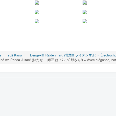
s
Tsuji Kasumi
Dengeki!! Raidenmaru (電撃!! ライデンマル) = Électrocho
 shishô wa Panda Jiisan! (粋だぜ、 師匠 は パンダ 爺さん!) = Avec élégance, notre