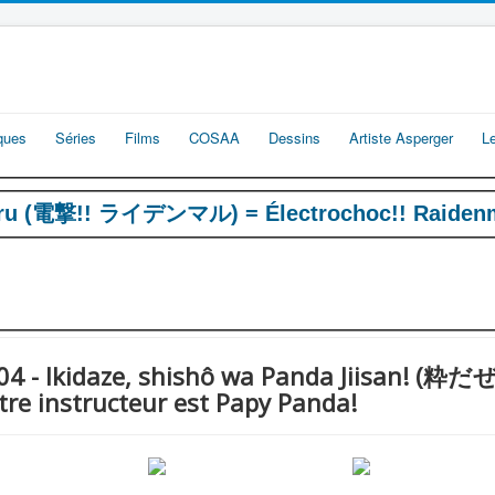
iques
Séries
Films
COSAA
Dessins
Artiste Asperger
L
aru (電撃!! ライデンマル) = Électrochoc!! Raiden
e 04 - Ikidaze, shishô wa Panda Jiisa
tre instructeur est Papy Panda!