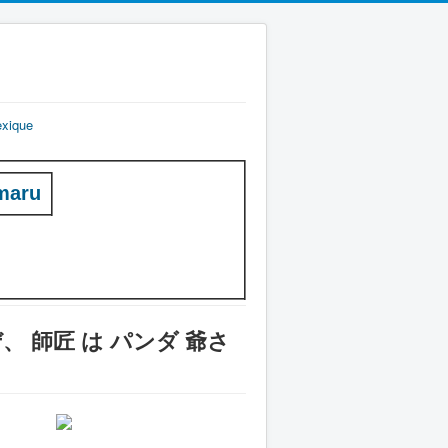
exique
maru
n! (粋だぜ、 師匠 は パンダ 爺さ