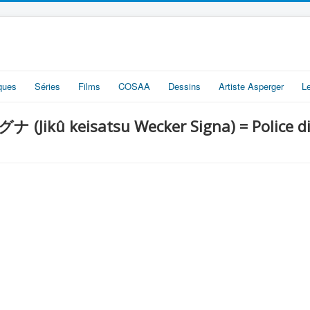
iques
Séries
Films
COSAA
Dessins
Artiste Asperger
L
û keisatsu Wecker Signa) = Police di