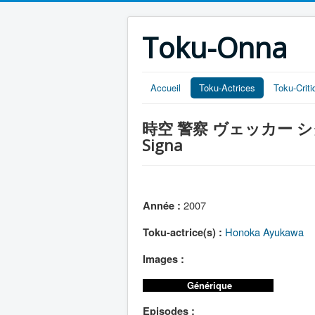
Toku-Onna
Accueil
Toku-Actrices
Toku-Crit
時空 警察 ヴェッカー シグナ (Jik
Signa
2007
Année :
Honoka Ayukawa
Toku-actrice(s) :
Images :
Générique
Episodes :