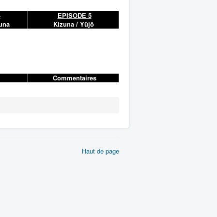
4
EPISODE 5
una
Kizuna / Yûjô
m
Commentaires
Haut de page