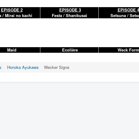
EPISODE 2
EPISODE 3
EPISODE 
 / Mirai no kachi
Festa / Shanikusai
Setsuna / Sets
Maid
Ecolière
Weck For
s
Honoka Ayukawa
Wecker Signa