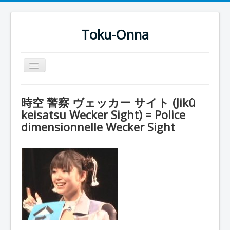
Toku-Onna
Basculer
la
navigation
Accueil
時空 警察 ヴェッカー サイト (Jikû
Toku-Actrices
keisatsu Wecker Sight) = Police
dimensionnelle Wecker Sight
Toku-Critiques
Séries
Films
COSAA
Dessins
Artiste Asperger