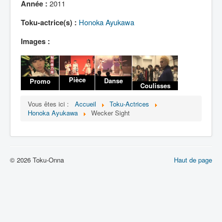
Lexique
2011
Année :
Honoka Ayukawa
Toku-actrice(s) :
Images :
Pièce
Danse
Promo
Coulisses
Vous êtes ici :
Accueil
Toku-Actrices
Honoka Ayukawa
Wecker Sight
© 2026 Toku-Onna
Haut de page