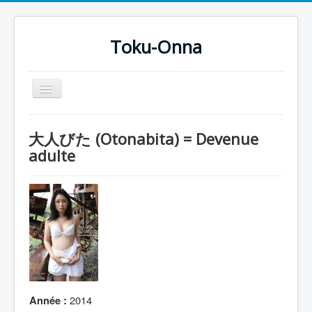
Toku-Onna
Basculer
la
navigation
Accueil
大人びた (Otonabita) = Devenue
Toku-Actrices
adulte
Toku-Critiques
Séries
Films
COSAA
Dessins
Artiste Asperger
2014
Année :