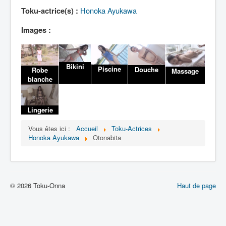
Lexique
Honoka Ayukawa
Toku-actrice(s) :
Images :
Bikini
Piscine
Douche
Robe
Massage
blanche
Lingerie
Vous êtes ici :
Accueil
Toku-Actrices
Honoka Ayukawa
Otonabita
© 2026 Toku-Onna
Haut de page