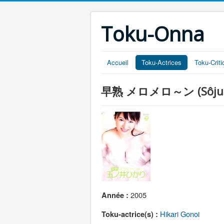
Toku-Onna
Accueil
Toku-Actrices
Toku-Crit
早熟 メロメロ～ン (Sôjuku m
2005
Année :
Hikari Gonoi
Toku-actrice(s) :