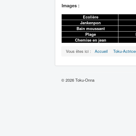
Images :
Ecolière
Jankenpon
Bain moussant
Plage
B
Chemise en jean
Vous êtes ici :
Accueil
Toku-Actrice
© 2026 Toku-Onna