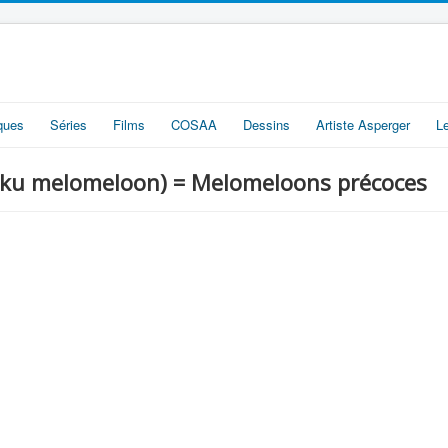
iques
Séries
Films
COSAA
Dessins
Artiste Asperger
L
elomeloon) = Melomeloons précoces