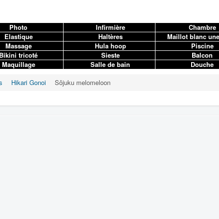
Photo
Infirmière
Chambre
Elastique
Haltères
Maillot blanc une
Massage
Hula hoop
Piscine
ikini tricoté
Sieste
Balcon
Maquillage
Salle de bain
Douche
s
Hikari Gonoi
Sôjuku melomeloon