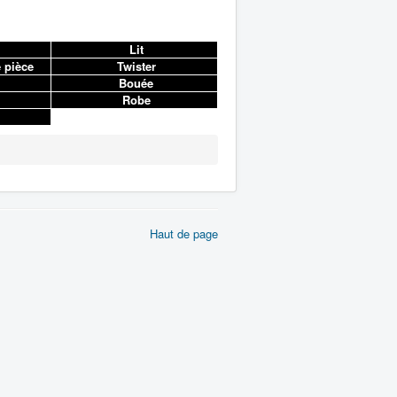
Lit
 pièce
Twister
Bouée
Robe
Haut de page