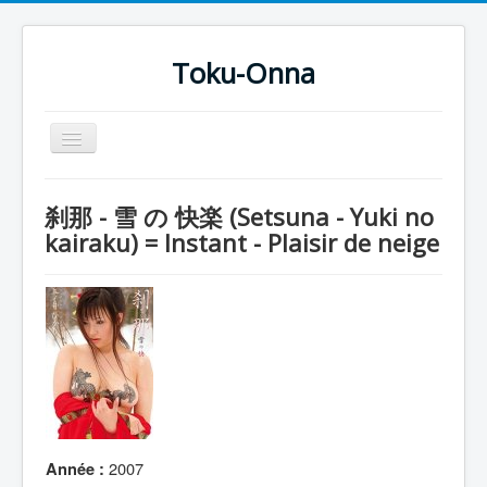
Toku-Onna
Basculer
la
navigation
Accueil
刹那 - 雪 の 快楽 (Setsuna - Yuki no
Toku-Actrices
kairaku) = Instant - Plaisir de neige
Toku-Critiques
Séries
Films
COSAA
Dessins
Artiste Asperger
2007
Année :