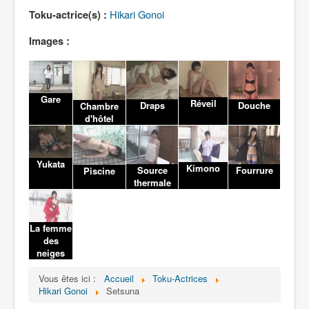
Lexique
Hikari Gonoi
Toku-actrice(s) :
Images :
Gare
Réveil
Draps
Douche
Chambre
d'hôtel
Yukata
Kimono
Source
Fourrure
Piscine
thermale
La femme
des
neiges
Vous êtes ici :
Accueil
Toku-Actrices
Hikari Gonoi
Setsuna