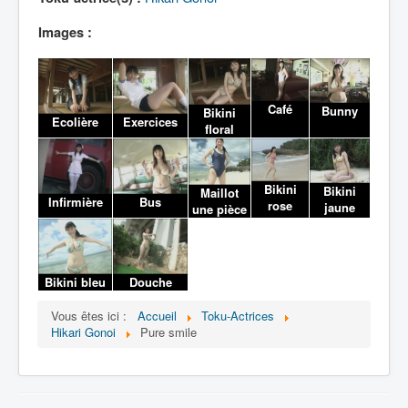
Lexique
Images :
Café
Bunny
Bikini
Ecolière
Exercices
floral
Bikini
Bikini
Maillot
Infirmière
Bus
rose
jaune
une pièce
Bikini bleu
Douche
Vous êtes ici :
Accueil
Toku-Actrices
Hikari Gonoi
Pure smile