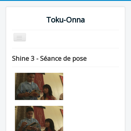
Toku-Onna
Basculer
la
navigation
Accueil
Shine 3 - Séance de pose
Toku-Actrices
Toku-Critiques
Séries
Films
COSAA
Dessins
Artiste Asperger