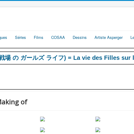
iques
Séries
Films
COSAA
Dessins
Artiste Asperger
L
e (戦場 の ガールズ ライフ) = La vie des Filles sur l
 Making of