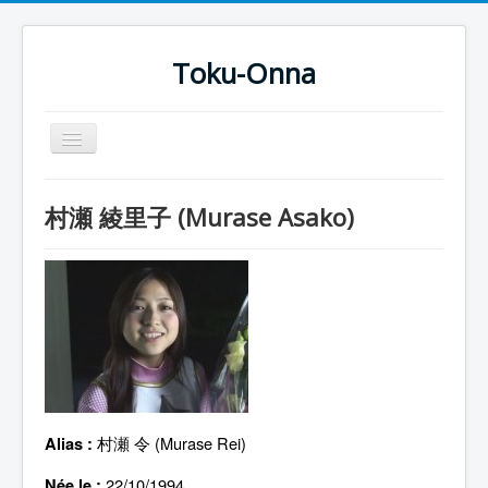
Toku-Onna
Basculer
la
navigation
Accueil
村瀬 綾里子 (Murase Asako)
Toku-Actrices
Toku-Critiques
Séries
Films
COSAA
Dessins
村瀬 令 (Murase Rei)
Alias :
Artiste Asperger
22/10/1994
Née le :