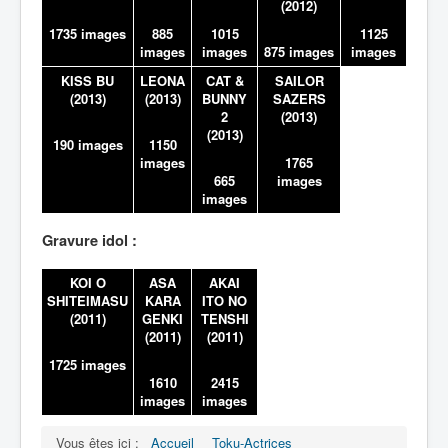
(2012)
1735 images
885
1015
1125
images
images
875 images
images
KISS BU
LEONA
CAT &
SAILOR
(2013)
(2013)
BUNNY
SAZERS
2
(2013)
(2013)
190 images
1150
images
1765
665
images
images
Gravure idol :
KOI O
ASA
AKAI
SHITEIMASU
KARA
ITO NO
(2011)
GENKI
TENSHI
(2011)
(2011)
1725 images
1610
2415
images
images
Vous êtes ici :
Accueil
Toku-Actrices