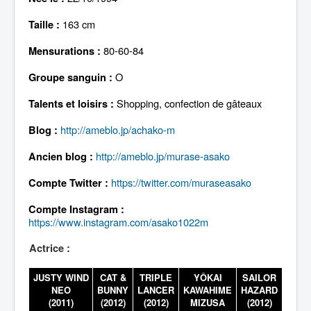
Lexique
163 cm
Taille :
80-60-84
Mensurations :
O
Groupe sanguin :
Shopping, confection de gâteaux
Talents et loisirs :
http://ameblo.jp/achako-m
Blog :
http://ameblo.jp/murase-asako
Ancien blog :
https://twitter.com/muraseasako
Compte Twitter :
Compte Instagram :
https://www.instagram.com/asako1022m
Actrice :
JUSTY WIND
CAT &
TRIPLE
YÔKAI
SAILOR
NEO
BUNNY
LANCER
KAWAHIME
HAZARD
(2011)
(2012)
(2012)
MIZUSA
(2012)