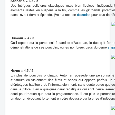
Scénario = 3,3 / 5
Des intrigues policières classiques mais bien ficelées, indépendant
éléments restés en suspens à la fin, comme les girlfriends potentie
dans l'avant-dernier épisode. (Voir la section
épisodes
pour plus de dét
Humour = 4 / 5
Qu'il repose sur la personnalité candide d'Automan, le duo qu'il for
démonstrations de ses pouvoirs, ou les nombreux gags du genre
slap
Héros = 4,5 / 5
En plus de pouvoirs originaux, Automan possède une personnalité 
s'instruire en visionnant des films et séries qui apporte parfois u
stéréotypes habituels de l'informaticien nerd, sans doute parce que c
dans le pilote, il en a quelques caractéristiques qui sont heureusement
doué pour l'action que pour la programmation. Il est plus le partenair
un duo fun évoquant fortement un père dépassé par la crise d'indépen