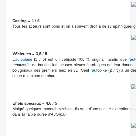
Casting = 4 / 5
Tous les acteurs sont bons et on a souvent droit à de sympathiques g
Véhicules = 3,5 / 5
L'
autoplane
(5 / 5)
est un véhicule 100 % original, tandis que l'
aut
réhaussés de bandes lumineuses bleues électriques qui leur donnent 
polygonaux des premiers jeux en 3D. Seul l'
autobike
(2 / 5)
a un desi
bleue à la place du phare.
Effets spéciaux = 4,6 / 5
Malgré quelques raccords visibles, ils sont d'une qualité exceptionnell
dans la faible durée d'
Automan
.