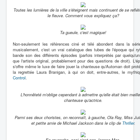
Toutes les lumières de la ville s'éteignent mais continuent de se reflé
le fleuve. Comment vous expliquez ça?
Ta gueule, c'est magique!
Non-seulement les références ciné et télé abondent dans la séri
musicalement, c'est un vrai catalogue des tubes de l'époque qui ry
bande son des différents épisodes (parfois interprétés par quelqu'un
que l'artiste original, probablement pour des questions de droit). L'é
s'offre même le luxe de faire jouer la chanteuse qu'Automan doit prot
la regrettée Laura Branigan, à qui on doit, entre-autres, le myth
Control
.
L'honnêteté m'oblige cependant à admettre qu'elle était bien meill
chanteuse qu'actrice.
Parmi ses deux choristes, on reconnaît, à gauche, Ola Ray, Miss Ju
et petite amie de Michael Jackson dans le clip de
Thriller
.
En revanche, ceci n'est pas Jeanne Mas.