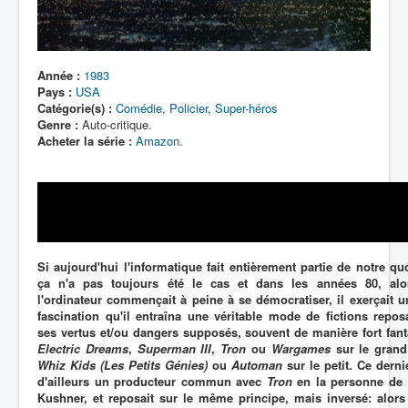
Lexique
Année :
1983
Pays :
USA
Catégorie(s) :
Comédie
,
Policier
,
Super-héros
Genre :
Auto-critique.
Acheter la série :
Amazon
.
Si aujourd'hui l'informatique fait entièrement partie de notre quo
ça n'a pas toujours été le cas et dans les années 80, al
l'ordinateur commençait à peine à se démocratiser, il exerçait un
fascination qu'il entraîna une véritable mode de fictions repos
ses vertus et/ou dangers supposés, souvent de manière fort fanta
Electric Dreams
,
Superman III
,
Tron
ou
Wargames
sur le grand
Whiz Kids (Les Petits Génies)
ou
Automan
sur le petit. Ce derni
d'ailleurs un producteur commun avec
Tron
en la personne de
Kushner, et reposait sur le même principe, mais inversé: alors