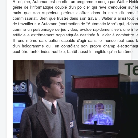
À l'origine, Automan est en effet un programme conçu par Walter Nebi
génie de l'informatique doublé d'un policier qui rêve d'enquêter sur le
mais que son supérieur préfère cloîtrer dans la salle d'informat
commissariat. Bien que frustré dans son travail, Walter a ainsi tout 
de travailler sur Automan (contraction de "Automatic Man") qui, d'abo
comme un personnage de jeu vidéo, évolue rapidement vers une intel
artificielle extrêmement sophistiquée destinée à l'aider à combattre l
Il rend même sa création capable d'agir dans le monde réel sous l
d'un hologramme qui, en contrôlant son propre champ électromagn
peut être tantôt indestructible, tantôt aussi intangible qu'un fantôme.