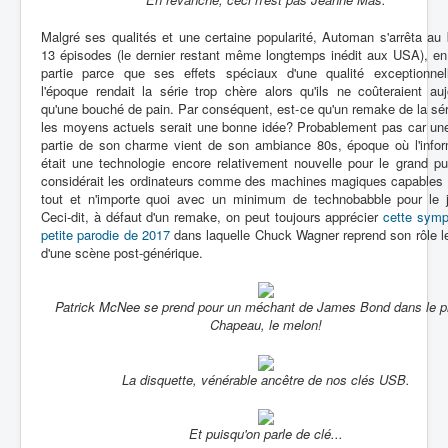
Malgré ses qualités et une certaine popularité, Automan s'arrêta au
13 épisodes (le dernier restant même longtemps inédit aux USA), en
partie parce que ses effets spéciaux d'une qualité exceptionnel
l'époque rendait la série trop chère alors qu'ils ne coûteraient auj
qu'une bouché de pain. Par conséquent, est-ce qu'un remake de la sé
les moyens actuels serait une bonne idée? Probablement pas car un
partie de son charme vient de son ambiance 80s, époque où l'infor
était une technologie encore relativement nouvelle pour le grand pu
considérait les ordinateurs comme des machines magiques capables d
tout et n'importe quoi avec un minimum de technobabble pour le jus
Ceci-dit, à défaut d'un remake, on peut toujours apprécier
cette symp
petite parodie de 2017
dans laquelle Chuck Wagner reprend son rôle l
d'une scène post-générique.
Patrick McNee se prend pour un méchant de James Bond dans le pi
Chapeau, le melon!
La disquette, vénérable ancêtre de nos clés USB.
Et puisqu'on parle de clé...