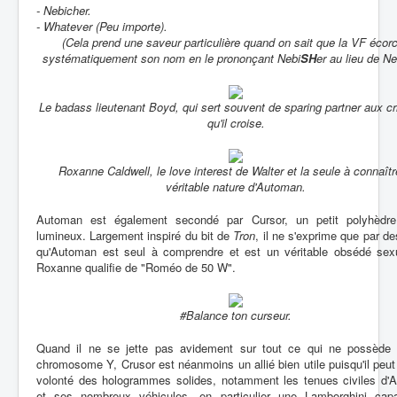
- Nebicher.
- Whatever (Peu importe).
(Cela prend une saveur particulière quand on sait que la VF écor
systématiquement son nom en le prononçant Nebi
SH
er au lieu de Ne
Le badass lieutenant Boyd, qui sert souvent de sparing partner aux cr
qu'il croise.
Roxanne Caldwell, le love interest de Walter et la seule à connaîtr
véritable nature d'Automan.
Automan est également secondé par Cursor, un petit polyhèdre
lumineux. Largement inspiré du bit de
Tron
, il ne s'exprime que par de
qu'Automan est seul à comprendre et est un véritable obsédé sex
Roxanne qualifie de "Roméo de 50 W".
#Balance ton curseur.
Quand il ne se jette pas avidement sur tout ce qui ne possède
chromosome Y, Crusor est néanmoins un allié bien utile puisqu'il peut
volonté des hologrammes solides, notamment les tenues civiles d'
et ses nombreux véhicules, en particulier une Lamborghini cap