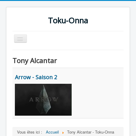
Toku-Onna
Basculer
la
navigation
Accueil
Tony Alcantar
Toku-Actrices
Toku-Critiques
Arrow - Saison 2
Séries
Films
COSAA
Dessins
Artiste Asperger
Vous êtes ici :
Accueil
Tony Alcantar - Toku-Onna