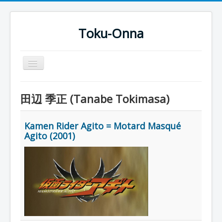
Toku-Onna
Basculer
la
navigation
Accueil
田辺 季正 (Tanabe Tokimasa)
Toku-Actrices
Toku-Critiques
Kamen Rider Agito = Motard Masqué
Agito (2001)
Séries
Films
COSAA
Dessins
Artiste Asperger