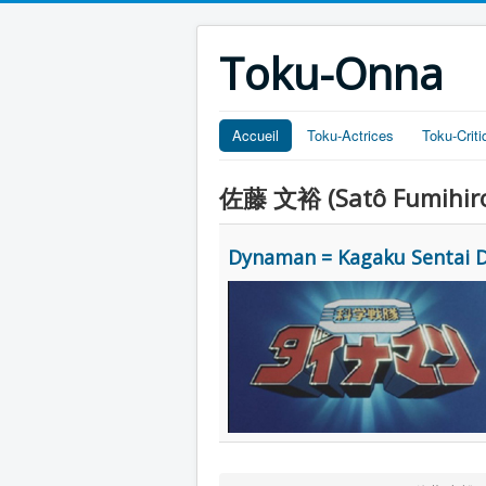
Toku-Onna
Accueil
Toku-Actrices
Toku-Crit
佐藤 文裕 (Satô Fumihir
Dynaman = Kagaku Sentai D