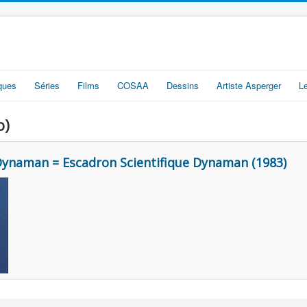
iques
Séries
Films
COSAA
Dessins
Artiste Asperger
L
o)
ynaman = Escadron Scientifique Dynaman (1983)