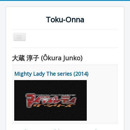
Toku-Onna
Basculer
la
navigation
Accueil
大蔵 淳子 (Ôkura Junko)
Toku-Actrices
Toku-Critiques
Mighty Lady The series (2014)
Séries
Films
COSAA
Dessins
Artiste Asperger