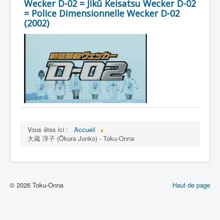
Lexique
Wecker D-02 = Jikû Keisatsu Wecker D-02
= Police Dimensionnelle Wecker D-02
(2002)
Vous êtes ici :
Accueil
大蔵 淳子 (Ôkura Junko) - Toku-Onna
© 2026 Toku-Onna
Haut de page