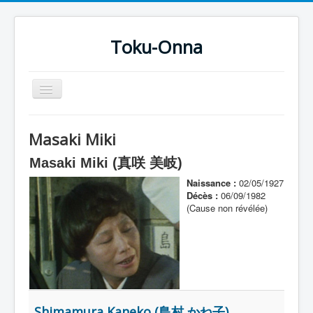
Toku-Onna
Basculer
la
navigation
Accueil
Masaki Miki
Toku-Actrices
Masaki Miki (真咲 美岐)
Toku-Critiques
Naissance :
02/05/1927
Séries
Décès :
06/09/1982
(Cause non révélée)
Films
COSAA
Dessins
Artiste Asperger
Shimamura Kaneko (島村 かね子)