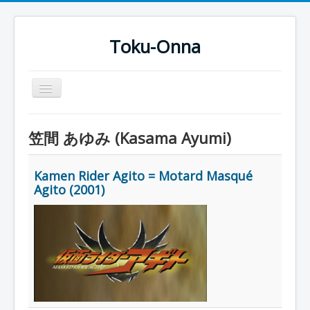
Toku-Onna
Basculer
la
navigation
Accueil
笠間 あゆみ (Kasama Ayumi)
Toku-Actrices
Toku-Critiques
Kamen Rider Agito = Motard Masqué
Agito (2001)
Séries
Films
COSAA
Dessins
Artiste Asperger