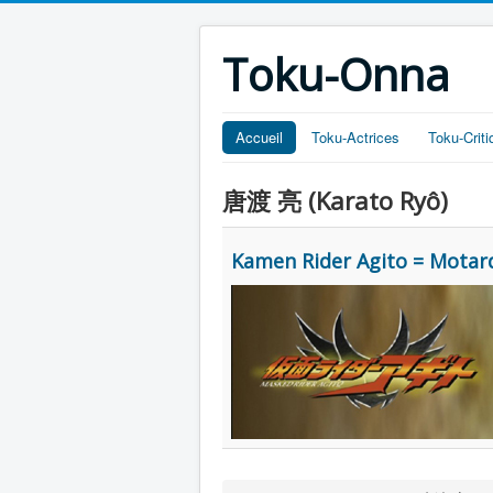
Toku-Onna
Accueil
Toku-Actrices
Toku-Crit
唐渡 亮 (Karato Ryô)
Kamen Rider Agito = Motar