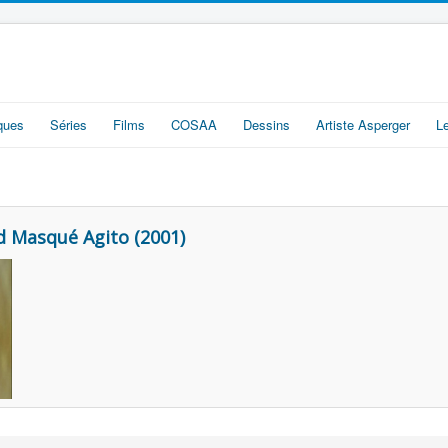
iques
Séries
Films
COSAA
Dessins
Artiste Asperger
L
d Masqué Agito (2001)