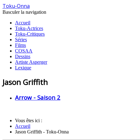
Toku-Onna
Basculer la navigation
Accueil
Toku-Actrices
Toku-Critiques
Séries
Films
COSAA
Dessins
Artiste Asperger
Lexique
Jason Griffith
Arrow - Saison 2
Vous êtes ici :
Accueil
Jason Griffith - Toku-Onna