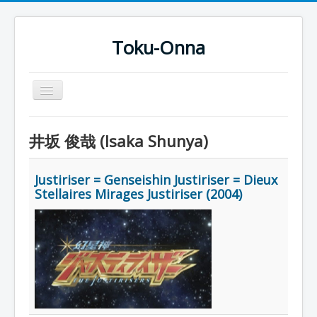
Toku-Onna
Basculer
la
navigation
Accueil
井坂 俊哉 (Isaka Shunya)
Toku-Actrices
Toku-Critiques
Justiriser = Genseishin Justiriser = Dieux
Stellaires Mirages Justiriser (2004)
Séries
Films
COSAA
Dessins
Artiste Asperger