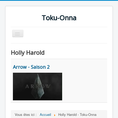
Toku-Onna
Basculer
la
navigation
Accueil
Holly Harold
Toku-Actrices
Toku-Critiques
Arrow - Saison 2
Séries
Films
COSAA
Dessins
Artiste Asperger
Vous êtes ici :
Accueil
Holly Harold - Toku-Onna