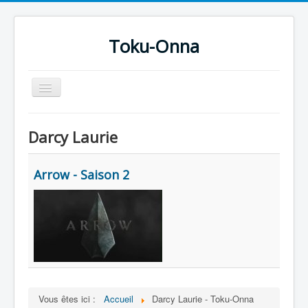
Toku-Onna
Basculer
la
navigation
Accueil
Darcy Laurie
Toku-Actrices
Toku-Critiques
Arrow - Saison 2
Séries
Films
COSAA
Dessins
Artiste Asperger
Vous êtes ici :
Accueil
Darcy Laurie - Toku-Onna