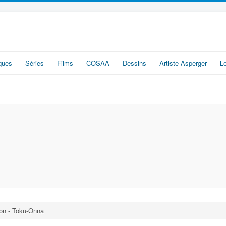
iques
Séries
Films
COSAA
Dessins
Artiste Asperger
L
on - Toku-Onna