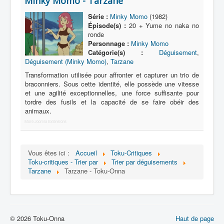
Minky Momo - Tarzane
Lexique
Série :
Minky Momo
(1982)
Série
Épisode(s) :
20 + Yume no naka no
ronde
Acteur
Personnage :
Minky Momo
Catégorie(s) :
Déguisement
,
Équipe
Déguisement (Minky Momo)
,
Tarzane
Personnage
Transformation utilisée pour affronter et capturer un trio de
braconniers. Sous cette identité, elle possède une vitesse
Transformation
et une agilité exceptionnelles, une force suffisante pour
tordre des fusils et la capacité de se faire obéir des
Équipement
animaux.
Mecha
More Joomla Extensions
Objet
Vous êtes ici :
Accueil
Toku-Critiques
Lieu
Toku-critiques - Trier par
Trier par déguisements
Tarzane
Tarzane - Toku-Onna
Épisode
Référence
Fanservice
© 2026 Toku-Onna
Haut de page
Générique