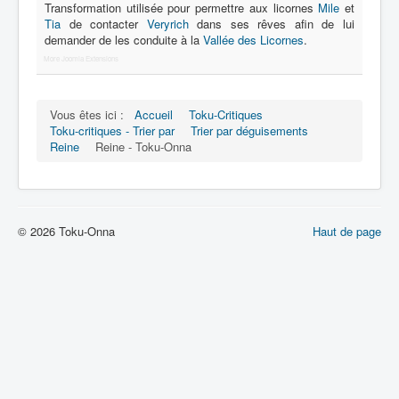
Lexique
Transformation utilisée pour permettre aux licornes
Mile
et
Tia
de contacter
Veryrich
dans ses rêves afin de lui
Série
demander de les conduite à la
Vallée des Licornes
.
More Joomla Extensions
Acteur
Équipe
Vous êtes ici :
Accueil
Toku-Critiques
Personnage
Toku-critiques - Trier par
Trier par déguisements
Reine
Reine - Toku-Onna
Transformation
Équipement
Mecha
© 2026 Toku-Onna
Haut de page
Objet
Lieu
Épisode
Référence
Fanservice
Générique