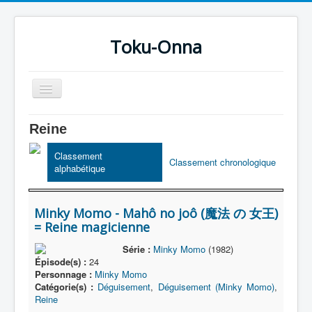
Toku-Onna
Basculer
la
navigation
Accueil
Reine
Toku-Actrices
Classement
Classement chronologique
alphabétique
Toku-Critiques
Séries
Minky Momo - Mahô no joô (魔法 の 女王)
Films
= Reine magicienne
COSAA
Série :
Minky Momo
(1982)
Épisode(s) :
24
Dessins
Personnage :
Minky Momo
Catégorie(s) :
Déguisement
,
Déguisement (Minky Momo)
,
Artiste Asperger
Reine