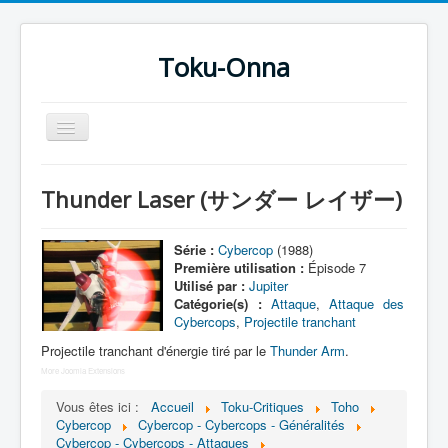
Toku-Onna
Basculer
la
navigation
Accueil
Thunder Laser (サンダー レイザー)
Toku-Actrices
Toku-Critiques
Série :
Cybercop
(1988)
Première utilisation :
Épisode 7
Séries
Utilisé par :
Jupiter
Catégorie(s) :
Attaque
,
Attaque des
Films
Cybercops
,
Projectile tranchant
COSAA
Projectile tranchant d'énergie tiré par le
Thunder Arm
.
More Joomla Extensions
Dessins
Vous êtes ici :
Accueil
Toku-Critiques
Toho
Artiste Asperger
Cybercop
Cybercop - Cybercops - Généralités
Cybercop - Cybercops - Attaques