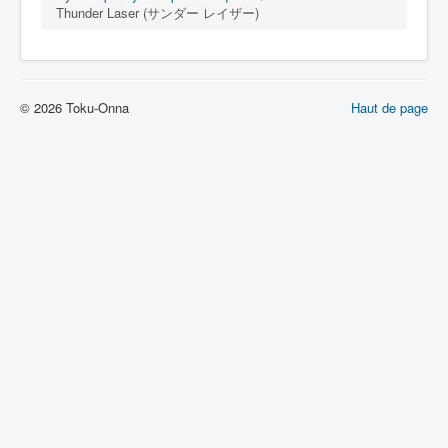
Lexique
Thunder Laser (サンダー レイザー)
Dennô keisatsu Cybercop (電脳 警
察 サイバーコップ) = Police
cerveau électronique Cybercop
© 2026 Toku-Onna
Haut de page
Série
Personnages
Mechas
Objets
Lieux
Épisodes
Chronologie
Références
Fanservice
Cybercops