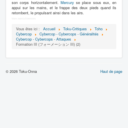
Lexique
son corps horizontalement.
Mercury
se place sous eux, en
appui sur les mains, et le frappe des deux pieds quand ils
retombent, le propulsant ainsi dans les airs.
Dennô keisatsu Cybercop (電脳 警
察 サイバーコップ) = Police
More Joomla Extensions
cerveau électronique Cybercop
Vous êtes ici :
Accueil
Toku-Critiques
Toho
Cybercop
Cybercop - Cybercops - Généralités
Série
Cybercop - Cybercops - Attaques
Formation III (フォーメーション III) (2)
Personnages
Mechas
Objets
© 2026 Toku-Onna
Haut de page
Lieux
Épisodes
Chronologie
Références
Fanservice
Cybercops