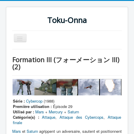
Toku-Onna
Basculer
la
navigation
Accueil
Formation III (フォーメーション III)
Toku-Actrices
(2)
Toku-Critiques
Séries
Films
Série :
Cybercop
(1988)
COSAA
Première utilisation :
Épisode 29
Utilisé par :
Mars
+
Mercury
+
Saturn
Dessins
Catégorie(s) :
Attaque
,
Attaque des Cybercops
,
Attaque
finale
Artiste Asperger
Mars
et
Saturn
agrippent un adversaire, sautent et positionnent