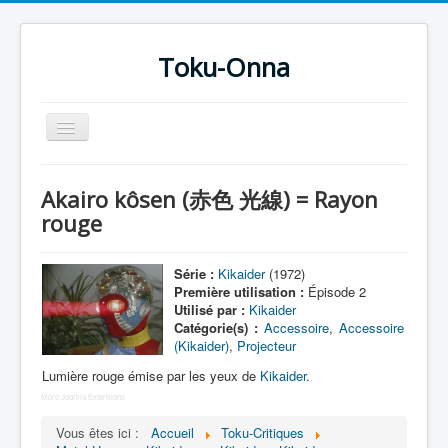
Toku-Onna
Basculer
la
navigation
Accueil
Akairo kôsen (赤色 光線) = Rayon
Toku-Actrices
rouge
Toku-Critiques
Série :
Kikaider
(1972)
Séries
Première utilisation :
Épisode 2
Utilisé par :
Kikaider
Films
Catégorie(s) :
Accessoire
,
Accessoire
(Kikaider)
,
Projecteur
COSAA
Lumière rouge émise par les yeux de
Kikaider
.
Dessins
More Joomla Extensions
Artiste Asperger
Vous êtes ici :
Accueil
Toku-Critiques