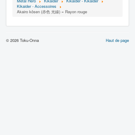
Lexique
Metal Hero
Kikaider
Kikaider - Kikaider
Kikaider - Accessoires
Akairo kôsen (赤色 光線) = Rayon rouge
Jinzô ningen Kikaider (人造 人間
キカイダー) = Androïde Kikaider
Série
© 2026 Toku-Onna
Haut de page
Personnages
Mechas
Objets
Lieux
Épisodes
Chronologie
Références
Fanservice
Kikaider