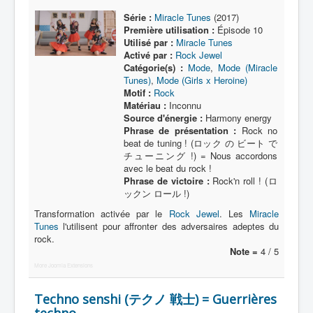
Série :
Miracle Tunes
(2017)
Attaques
Première utilisation :
Épisode 10
Utilisé par :
Miracle Tunes
Activé par :
Rock Jewel
Catégorie(s) :
Mode
,
Mode (Miracle
Tunes)
,
Mode (Girls x Heroine)
Motif :
Rock
Matériau :
Inconnu
Source d'énergie :
Harmony energy
Phrase de présentation :
Rock no
beat de tuning ! (ロック の ビート で
チューニング !) = Nous accordons
avec le beat du rock !
Phrase de victoire :
Rock'n roll ! (ロ
ックン ロール !)
Transformation activée par le
Rock Jewel
. Les
Miracle
Tunes
l'utilisent pour affronter des adversaires adeptes du
rock.
Note =
4 / 5
More Joomla Extensions
Techno senshi (テクノ 戦士) = Guerrières