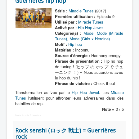
Guerrières hip hop
Dokudokudan
Série :
Miracle Tunes
(2017)
Première utilisation :
Épisode 9
Autre
Utilisé par :
Miracle Tunes
Activé par :
Hip Hop Jewel
Déguisements
Catégorie(s) :
Mode
,
Mode (Miracle
Tunes)
,
Mode (Girls x Heroine)
_
Motif :
Hip hop
[]
Matériau :
Inconnu
Source d'énergie :
Harmony energy
_
Phrase de présentation :
Hip no hop
Généralités
de tuning ! (ヒップ の ホップ で チュ
ーニング ！) = Nous accordons avec
Membres
le hop du hip !
Phrase de victoire :
Check it out !
Transformations
Transformation activée par le
Hip Hop Jewel
. Les
Miracle
Modes
Tunes
l'utilisent pour affronter leurs adversaires dans des
batailles de rap.
Sound Jewels
Note =
3 / 5
More Joomla Extensions
Accessoires
Armes
Rock senshi (ロック 戦士) = Guerrières
rock
Pouvoirs