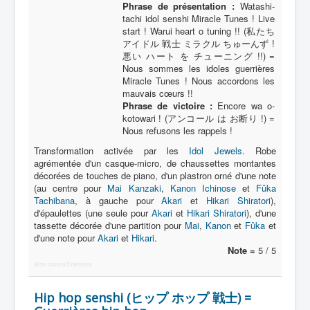
Lexique
Phrase de présentation :
Watashi-
tachi idol senshi Miracle Tunes ! Live
Idol senshi Miracle Tunes ! (アイ
start ! Warui heart o tuning !! (私たち
アイドル 戦士 ミラクル ちゅーんず !
ドル 戦士 ミラクル ちゅーんず !) =
悪い ハート を チューニング !!) =
Idoles guerrières Miracle Tunes !
Nous sommes les idoles guerrières
Miracle Tunes ! Nous accordons les
mauvais cœurs !!
Série
Phrase de victoire :
Encore wa o-
Personnages
kotowari ! (アンコール は お断り !) =
Nous refusons les rappels !
Véhicules
Transformation activée par les
Idol Jewels
. Robe
agrémentée d'un casque-micro, de chaussettes montantes
Objets
décorées de touches de piano, d'un plastron orné d'une note
(au centre pour
Lieux
Mai Kanzaki
,
Kanon Ichinose
et
Fûka
Tachibana
, à gauche pour
Akari
et
Hikari Shiratori
),
Épisodes
d'épaulettes (une seule pour
Akari
et
Hikari Shiratori
), d'une
tassette décorée d'une partition pour
Mai
,
Kanon
et
Fûka
et
Chronologie
d'une note pour
Akari
et
Hikari
.
Note =
5 / 5
Références
More Joomla Extensions
Miracle Tunes
Hip hop senshi (ヒップ ホップ 戦士) =
Entourage