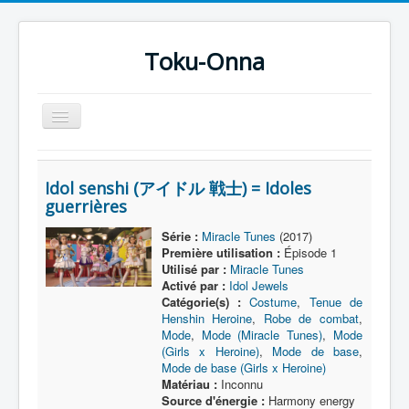
Toku-Onna
Basculer
la
navigation
Accueil
Idol senshi (アイドル 戦士) = Idoles
Toku-Actrices
guerrières
Toku-Critiques
Série :
Miracle Tunes
(2017)
Première utilisation :
Épisode 1
Séries
Utilisé par :
Miracle Tunes
Films
Activé par :
Idol Jewels
Catégorie(s) :
Costume
,
Tenue de
COSAA
Henshin Heroine
,
Robe de combat
,
Mode
,
Mode (Miracle Tunes)
,
Mode
Dessins
(Girls x Heroine)
,
Mode de base
,
Mode de base (Girls x Heroine)
Artiste Asperger
Matériau :
Inconnu
Source d'énergie :
Harmony energy