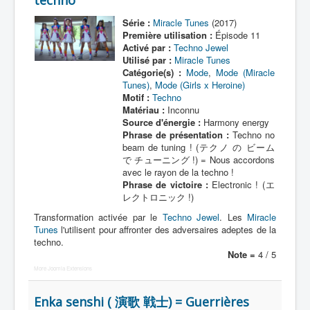
techno
Série :
Miracle Tunes
(2017)
Première utilisation :
Épisode 11
Activé par :
Techno Jewel
Utilisé par :
Miracle Tunes
Catégorie(s) :
Mode
,
Mode (Miracle
Tunes)
,
Mode (Girls x Heroine)
Motif :
Techno
Matériau :
Inconnu
Source d'énergie :
Harmony energy
Phrase de présentation :
Techno no
beam de tuning ! (テクノ の ビーム
で チューニング !) = Nous accordons
avec le rayon de la techno !
Phrase de victoire :
Electronic ! (エ
レクトロニック !)
Transformation activée par le
Techno Jewel
. Les
Miracle
Tunes
l'utilisent pour affronter des adversaires adeptes de la
techno.
Note =
4 / 5
More Joomla Extensions
Enka senshi ( 演歌 戦士) = Guerrières