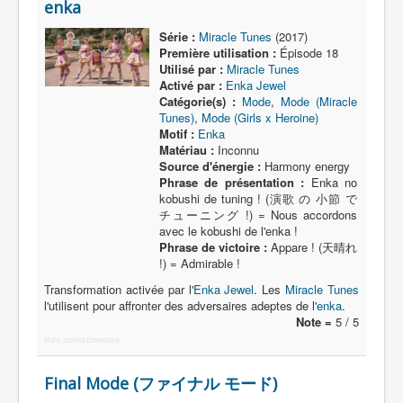
enka
Série :
Miracle Tunes
(2017)
Première utilisation :
Épisode 18
Utilisé par :
Miracle Tunes
Activé par :
Enka Jewel
Catégorie(s) :
Mode
,
Mode (Miracle
Tunes)
,
Mode (Girls x Heroine)
Motif :
Enka
Matériau :
Inconnu
Source d'énergie :
Harmony energy
Phrase de présentation :
Enka no
kobushi de tuning ! (演歌 の 小節 で
チューニング !) = Nous accordons
avec le kobushi de l'enka !
Phrase de victoire :
Appare ! (天晴れ
!) = Admirable !
Transformation activée par l'
Enka Jewel
. Les
Miracle Tunes
l'utilisent pour affronter des adversaires adeptes de l'
enka
.
Note =
5 / 5
More Joomla Extensions
Final Mode (ファイナル モード)