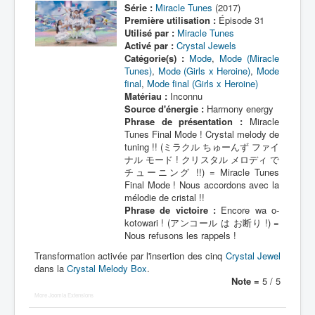
Série :
Miracle Tunes
(2017)
Première utilisation :
Épisode 31
Utilisé par :
Miracle Tunes
Activé par :
Crystal Jewels
Catégorie(s) :
Mode
,
Mode (Miracle
Tunes)
,
Mode (Girls x Heroine)
,
Mode
final
,
Mode final (Girls x Heroine)
Matériau :
Inconnu
Source d'énergie :
Harmony energy
Phrase de présentation :
Miracle
Tunes Final Mode ! Crystal melody de
tuning !! (ミラクル ちゅーんず ファイ
ナル モード ! クリスタル メロディ で
チューニング !!) = Miracle Tunes
Final Mode ! Nous accordons avec la
mélodie de cristal !!
Phrase de victoire :
Encore wa o-
kotowari ! (アンコール は お断り !) =
Nous refusons les rappels !
Transformation activée par l'insertion des cinq
Crystal Jewel
dans la
Crystal Melody Box
.
Note =
5 / 5
More Joomla Extensions